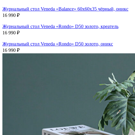
Журнальный стол Veneda «Balance» 60х60х35 чёрный, оникс
16 990
₽
Журнальный стол Veneda «Rondo» D50 золото, креатель
16 990
₽
Журнальный стол Veneda «Rondo» D50 золото, оникс
16 990
₽